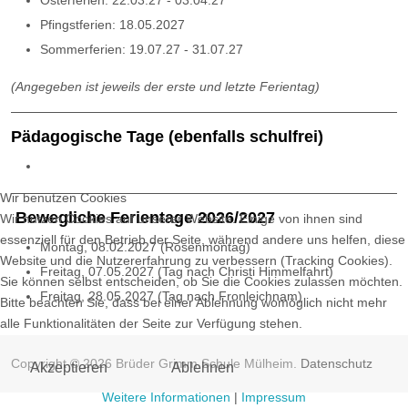
Pfingstferien: 18.05.2027
Sommerferien: 19.07.27 - 31.07.27
(Angegeben ist jeweils der erste und letzte Ferientag)
Pädagogische Tage (ebenfalls schulfrei)
Wir benutzen Cookies
Bewegliche Ferientage 2026/2027
Wir nutzen Cookies auf unserer Website. Einige von ihnen sind
essenziell für den Betrieb der Seite, während andere uns helfen, diese
Montag, 08.02.2027 (Rosenmontag)
Website und die Nutzererfahrung zu verbessern (Tracking Cookies).
Freitag, 07.05.2027 (Tag nach Christi Himmelfahrt)
Sie können selbst entscheiden, ob Sie die Cookies zulassen möchten.
Freitag, 28.05.2027 (Tag nach Fronleichnam)
Bitte beachten Sie, dass bei einer Ablehnung womöglich nicht mehr
alle Funktionalitäten der Seite zur Verfügung stehen.
Copyright © 2026 Brüder Grimm Schule Mülheim.
Datenschutz
Akzeptieren
Ablehnen
Weitere Informationen
|
Impressum