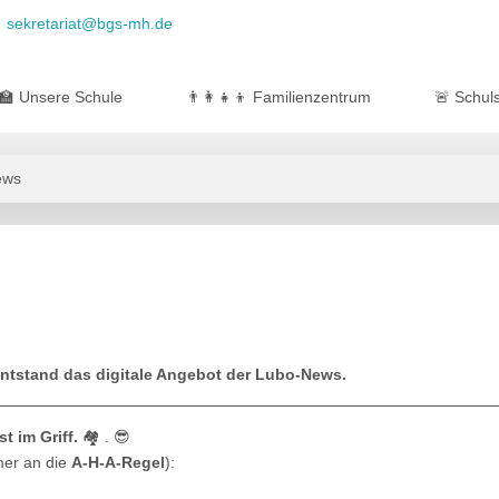
sekretariat@bgs-mh.de
🏫 Unsere Schule
👨‍👩‍👧‍👦 Familienzentrum
🚨 Schuls
ews
tstand das digitale Angebot der Lubo-News.
st im Griff.
🏘 . 😎
mer an die
A-H-A-Regel
):