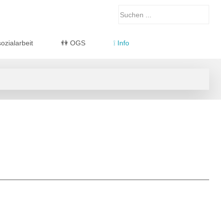
ozialarbeit
👫 OGS
❕ Info