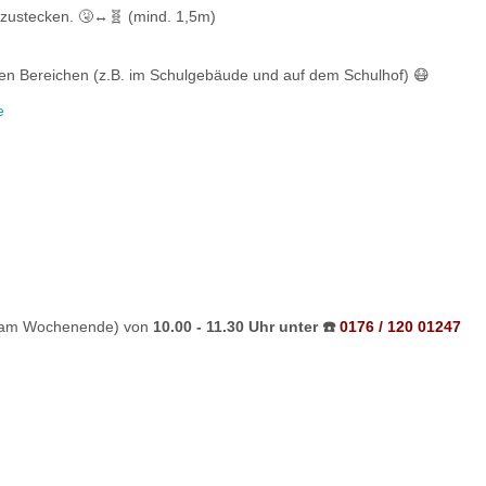
zustecken. 🤧↔️🧬 (mind. 1,5m)
en Bereichen (z.B. im Schulgebäude und auf dem Schulhof) 😷
e
am Wochenende) von
10.00 - 11.30 Uhr unter ☎️
0176 / 120 01247