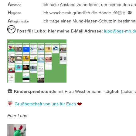
A
Ich halte Abstand zu anderen, um niemanden an
bstand
H
Ich wasche mir gründlich die Hände. 🤲🏻💧
🦠
ygiene
A
Ich trage einen Mund-Nasen-Schutz in bestimmt
lltagsmaske
Post für Lubo: hier meine E-Mail Adresse:
lubo@bgs-mh.d
☎️
Kindersprechstunde
mit Frau Wischermann -
täglich
(außer 
💬
❤️
Grußbotschaft von uns für Euch
Euer Lubo